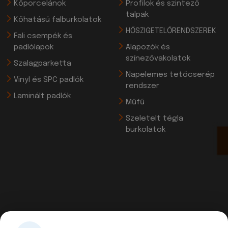
Kőporcelánok
Profilok és szintező
talpak
Kőhatású falburkolatok
HŐSZIGETELŐRENDSZEREK
Fali csempék és
padlólapok
Alapozók és
színezővakolatok
Szalagparketta
Napelemes tetőcserép
Vinyl és SPC padlók
rendszer
Laminált padlók
Műfű
Szeletelt tégla
burkolatok