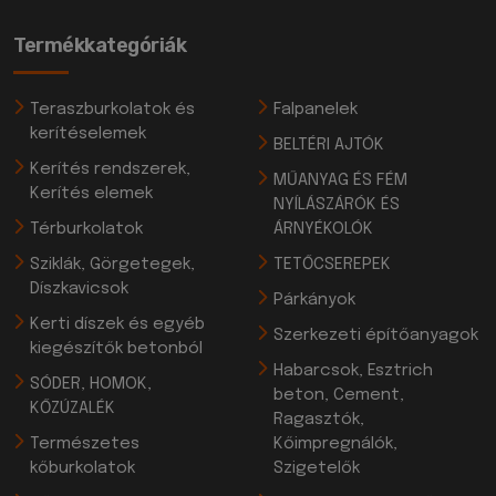
Termékkategóriák
Teraszburkolatok és
Falpanelek
kerítéselemek
BELTÉRI AJTÓK
Kerítés rendszerek,
MŰANYAG ÉS FÉM
Kerítés elemek
NYÍLÁSZÁRÓK ÉS
Térburkolatok
ÁRNYÉKOLÓK
Sziklák, Görgetegek,
TETŐCSEREPEK
Díszkavicsok
Párkányok
Kerti díszek és egyéb
Szerkezeti építőanyagok
kiegészítők betonból
Habarcsok, Esztrich
SÓDER, HOMOK,
beton, Cement,
KŐZÚZALÉK
Ragasztók,
Természetes
Kőimpregnálók,
kőburkolatok
Szigetelők