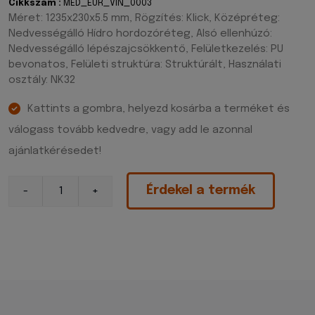
Cikkszám :
MED_EUR_VIN_0003
Méret: 1235x230x5.5 mm, Rögzítés: Klick, Középréteg:
Nedvességálló Hídro hordozóréteg, Alsó ellenhúzó:
Nedvességálló lépészajcsökkentő, Felületkezelés: PU
bevonatos, Felületi struktúra: Struktúrált, Használati
osztály: NK32
Kattints a gombra, helyezd kosárba a terméket és
válogass tovább kedvedre, vagy add le azonnal
ajánlatkérésedet!
Érdekel a termék