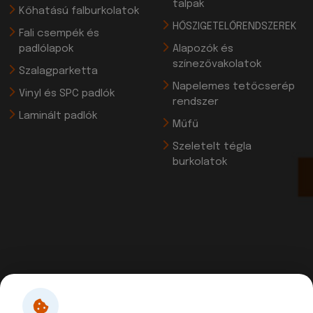
talpak
Kőhatású falburkolatok
HŐSZIGETELŐRENDSZEREK
Fali csempék és
padlólapok
Alapozók és
színezővakolatok
Szalagparketta
Napelemes tetőcserép
Vinyl és SPC padlók
rendszer
Laminált padlók
Műfű
Szeletelt tégla
burkolatok