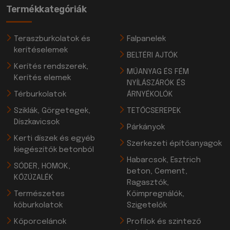
Termékkategóriák
Teraszburkolatok és
Falpanelek
kerítéselemek
BELTÉRI AJTÓK
Kerítés rendszerek,
MŰANYAG ÉS FÉM
Kerítés elemek
NYÍLÁSZÁRÓK ÉS
Térburkolatok
ÁRNYÉKOLÓK
Sziklák, Görgetegek,
TETŐCSEREPEK
Díszkavicsok
Párkányok
Kerti díszek és egyéb
Szerkezeti építőanyagok
kiegészítők betonból
Habarcsok, Esztrich
SÓDER, HOMOK,
beton, Cement,
KŐZÚZALÉK
Ragasztók,
Természetes
Kőimpregnálók,
kőburkolatok
Szigetelők
Kőporcelánok
Profilok és szintező